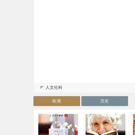
人文社科
欧洲
历史