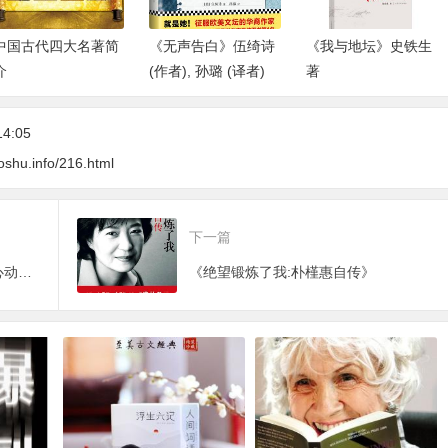
中国古代四大名著简
《无声告白》伍绮诗
《我与地坛》史铁生
介
(作者), 孙璐 (译者)
著
14:05
oshu.info/216.html
下一篇
《从你的全世界路过》让所有人心动的故事
《绝望锻炼了我:朴槿惠自传》