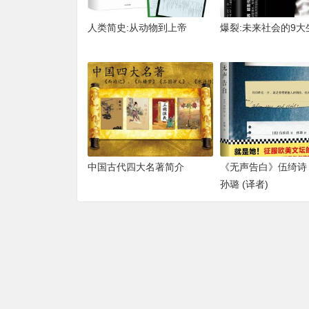
人类简史:从动物到上帝
爆裂:未来社会的9大
中国古代四大名著简介
《无声告白》伍绮诗 (
孙璐 (译者)