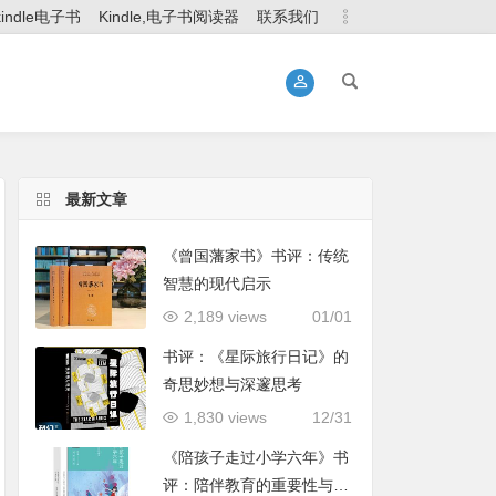
kindle电子书
Kindle,电子书阅读器
联系我们
最新文章
《曾国藩家书》书评：传统
智慧的现代启示
2,189 views
01/01
书评：《星际旅行日记》的
奇思妙想与深邃思考
1,830 views
12/31
《陪孩子走过小学六年》书
评：陪伴教育的重要性与实