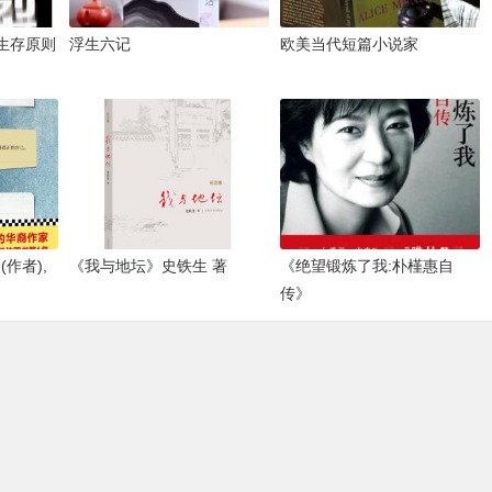
生存原则
浮生六记
欧美当代短篇小说家
作者),
《我与地坛》史铁生 著
《绝望锻炼了我:朴槿惠自
传》