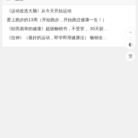
《运动改造大脑》从今天开始运动
爱上跑步的13周（开始跑步，开始跑过健康一生！）
《轻而易举的健康》超级畅销书，不受苦， 30天获得身心健康的奇迹练习！
《拉伸》（最好的运动，即学即用健康法） 畅销全球超过350万册
繁
Copyright © 好书网 版权所有.
成语大全
|
期海易航
|
品牌网
|
英