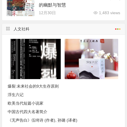
的幽默与智慧
12月30日
1,483 views
人文社科
爆裂:未来社会的9大生存原则
浮生六记
欧美当代短篇小说家
中国古代四大名著简介
《无声告白》伍绮诗 (作者), 孙璐 (译者)