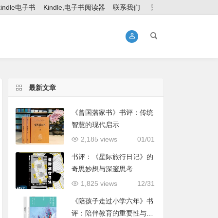
kindle电子书
Kindle,电子书阅读器
联系我们
最新文章
《曾国藩家书》书评：传统
智慧的现代启示
2,185 views
01/01
书评：《星际旅行日记》的
奇思妙想与深邃思考
1,825 views
12/31
《陪孩子走过小学六年》书
评：陪伴教育的重要性与实