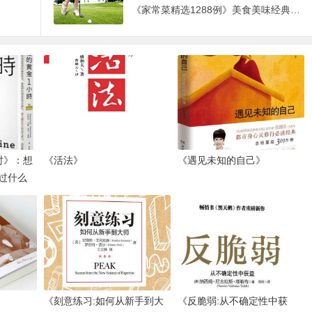
《家常菜精选1288例》美食美味经典好书
时》：想
《活法》
《遇见未知的自己》
过什么
《刻意练习:如何从新手到大
《反脆弱:从不确定性中获