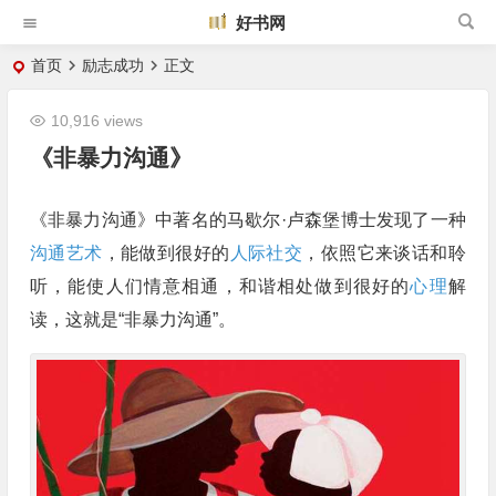
好书网
首页
励志成功
正文
10,916 views
《非暴力沟通》
《非暴力沟通》中著名的马歇尔·卢森堡博士发现了一种
沟通艺术
，能做到很好的
人际社交
，依照它来谈话和聆
听，能使人们情意相通，和谐相处做到很好的
心理
解
读，这就是“非暴力沟通”。