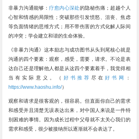
非暴力沟通能够：
疗愈内心深处
的隐秘伤痛；超越个人
心智和情感的局限性；突破那些引发愤怒、沮丧、焦虑
等负面情绪的思维方式；用不带伤害的方式化解人际间
的冲突；学会建立和谐的生命体验。
《非暴力沟通》这本励志与成功图书从头到尾核心就是
沟通的四个要素：观察，感受，需要，请求。不论是表
达自己还是理解他人都是从这四个要素着手，我觉得相
当有实际意义。（
好书推荐
尽在
好书网
：
https://www.haoshu.info/
）
观察和请求是很客观的，很容易。但直面你自己的需求
和感受并且清楚无误表达出来，对中国人来说是一件特
别困难的事情。因为成长过程中父母就不太关心我们的
需求和感受，很少被接纳所以逐渐就不会表达了。