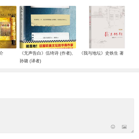
介
《无声告白》伍绮诗 (作者),
《我与地坛》史铁生 著
孙璐 (译者)