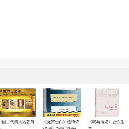
中国古代四大名著简
《无声告白》伍绮诗
《我与地坛》史铁生
介
(作者), 孙璐 (译者)
著