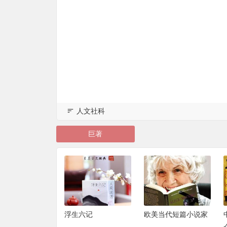
人文社科
巨著
:未来社会的9大
浮生六记
欧美当代短篇小说家
原则