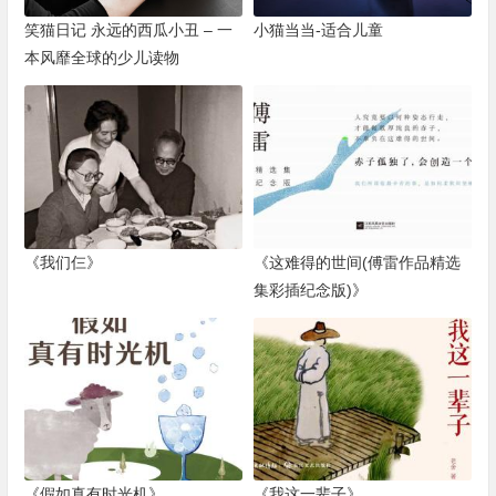
笑猫日记 永远的西瓜小丑 – 一
小猫当当-适合儿童
本风靡全球的少儿读物
《我们仨》
《这难得的世间(傅雷作品精选
集彩插纪念版)》
《假如真有时光机》
《我这一辈子》