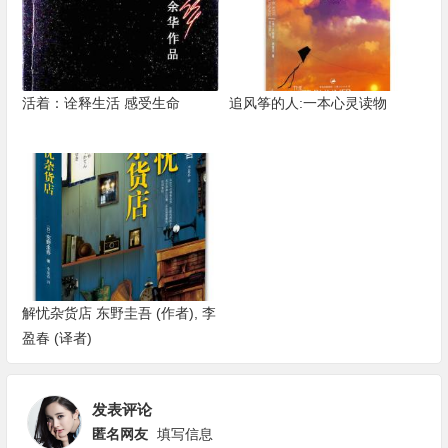
活着：诠释生活 感受生命
追风筝的人:一本心灵读物
解忧杂货店 东野圭吾 (作者), 李
盈春 (译者)
发表评论
匿名网友
填写信息