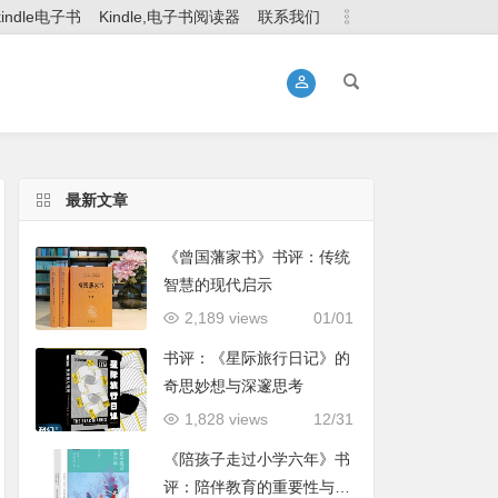
kindle电子书
Kindle,电子书阅读器
联系我们
最新文章
《曾国藩家书》书评：传统
智慧的现代启示
2,189 views
01/01
书评：《星际旅行日记》的
奇思妙想与深邃思考
1,828 views
12/31
《陪孩子走过小学六年》书
评：陪伴教育的重要性与实