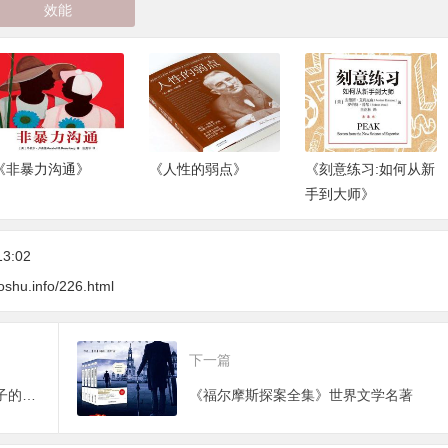
效能
《人性的弱点》
《刻意练习:如何从新
《反脆弱:从不确定性
手到大师》
中获益》
13:02
oshu.info/226.html
下一篇
《一生的忠告:外交官爸爸写给儿子的信》
《福尔摩斯探案全集》世界文学名著