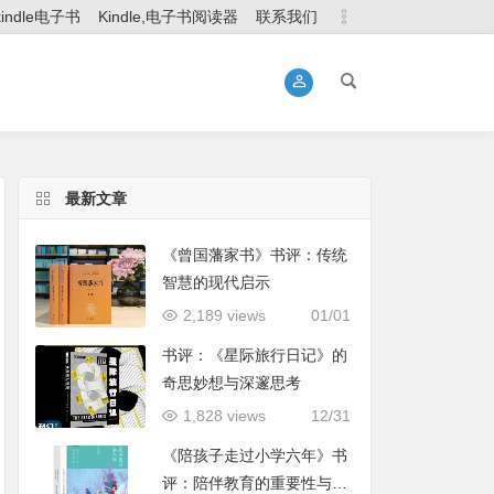
kindle电子书
Kindle,电子书阅读器
联系我们
最新文章
《曾国藩家书》书评：传统
智慧的现代启示
2,189 views
01/01
书评：《星际旅行日记》的
奇思妙想与深邃思考
1,828 views
12/31
《陪孩子走过小学六年》书
评：陪伴教育的重要性与实