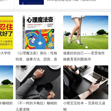
佛大学性
《心理魔法壶》画出：性格
做最好的自己——歪歪兔性
特质、做事方法、恐惧、喜
格教育系列图画书
好和内心想法的壶
年畅销的
《不一样的卡梅拉》畅销的
小熊宝宝绘本 – 完美幼儿读
儿童读物
物