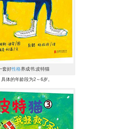
一套好
性格
养成书:皮特猫
具体的年龄段为2～6岁。