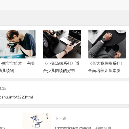
小熊宝宝绘本 – 完美
《小兔汤姆系列》适
《长大我最棒系列》
幼儿读物
合少儿阅读的好书
全面培养儿童素质
8:15
oshu.info/322.html
下一篇
《未来简史》人类未来发展面临的巨大挑战
10本散文随笔类书籍，品味经典