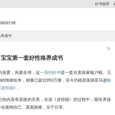
好书推荐
书籍排行榜
格养成书
：宝宝第一套好性格养成书
的喜爱，风靡全球，这
一系列好书
是一套在美国家喻户晓、几
的情绪绘本，销量已超过950万册，至今仍稳居美国亚马逊
畅
《
皮特猫
》。
它的内容有直接的关系，在读《皮特猫》的过程中，能培养孩
学会接纳自己、直面困难、乐于分享。