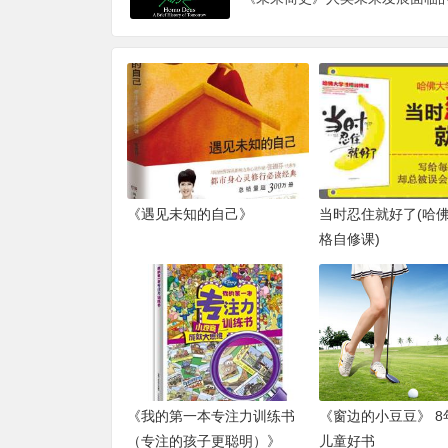
《遇见未知的自己》
当时忍住就好了(哈
格自修课)
《我的第一本专注力训练书
《窗边的小豆豆》 8
（专注的孩子更聪明）》
儿童好书