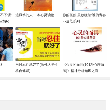
不下:斯
追风筝的人:一本心灵读物
你的孤独,虽败犹荣:谁的青春
堂情绪
不迷茫系列
述
当时忍住就好了(哈佛大学性
《心灵的面具(101种心理防
格自修课)
御)》精神分析知识之海