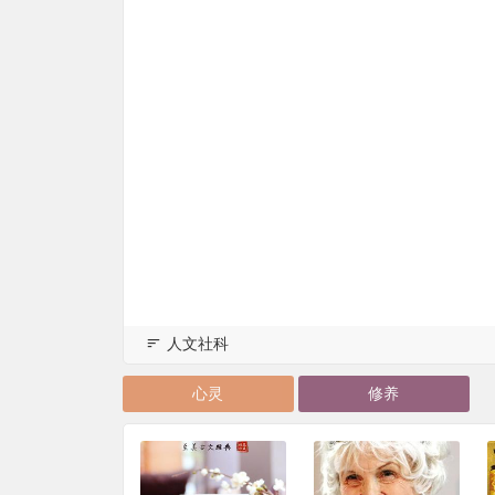
人文社科
心灵
修养