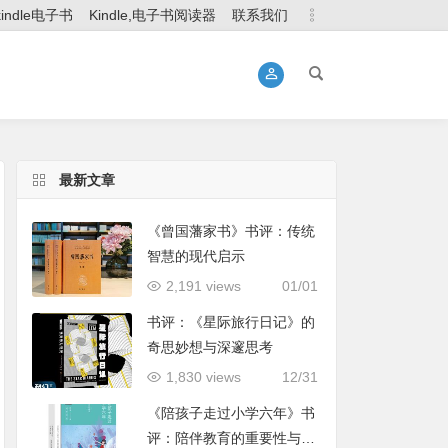
kindle电子书
Kindle,电子书阅读器
联系我们
最新文章
《曾国藩家书》书评：传统
智慧的现代启示
2,191 views
01/01
书评：《星际旅行日记》的
奇思妙想与深邃思考
1,830 views
12/31
《陪孩子走过小学六年》书
评：陪伴教育的重要性与实