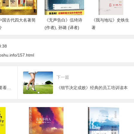
中国古代四大名著简
《无声告白》伍绮诗
《我与地坛》史铁生
介
(作者), 孙璐 (译者)
著
8:38
oshu.info/157.html
下一篇
杜拉拉大结局：与理想有关-职场要看的好书
《细节决定成败》经典的员工培训读本