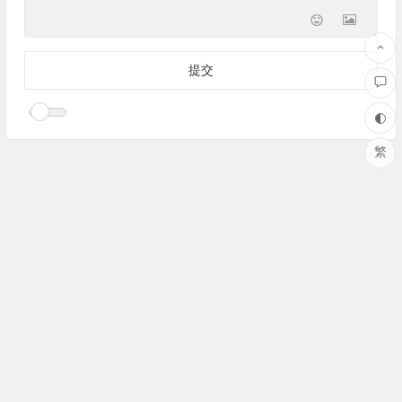
繁
Copyright © 好书网 版权所有.
成语大全
|
期海易航
|
品牌网
|
英
文缩写
|
汇元网
|
科网